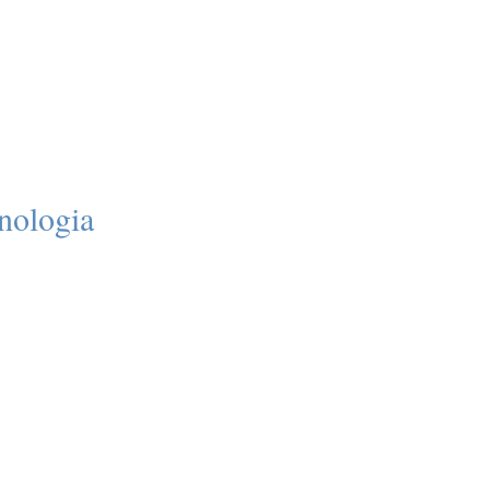
SOBRE NÓS
VITRINE DE IMÓVEIS
PROFISS
nologia