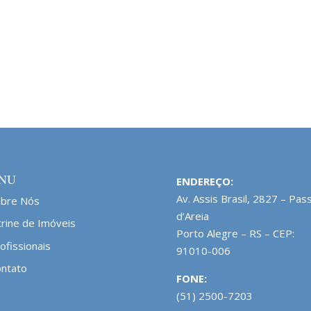
NU
ENDEREÇO:
Av. Assis Brasil, 2827 – Pas
obre Nós
d’Areia
trine de Imóveis
Porto Alegre – RS – CEP:
ofissionais
91010-006
ntato
FONE:
(51) 2500-7203