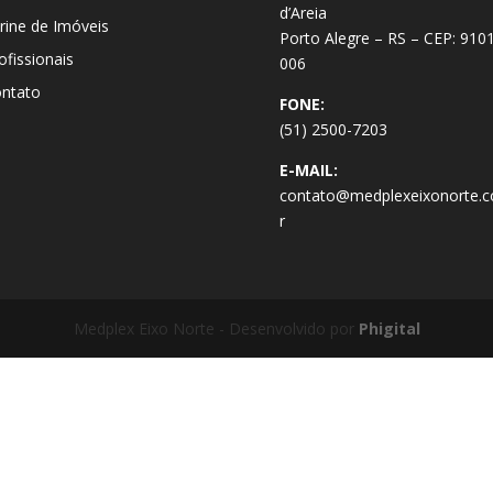
d’Areia
trine de Imóveis
Porto Alegre – RS – CEP: 910
ofissionais
006
ntato
FONE:
(51) 2500-7203
E-MAIL:
contato@medplexeixonorte.c
r
Medplex Eixo Norte - Desenvolvido por
Phigital