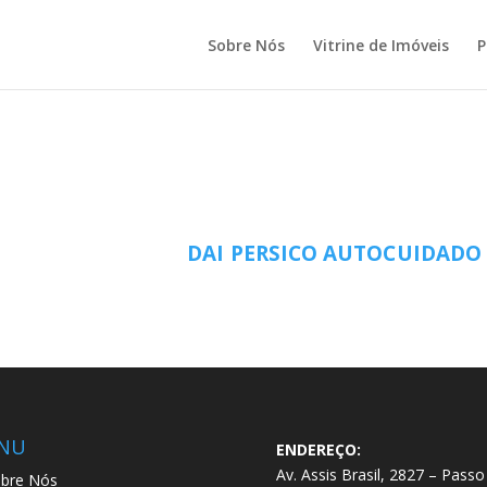
Sobre Nós
Vitrine de Imóveis
P
DAI PERSICO AUTOCUIDADO
NU
ENDEREÇO:
Av. Assis Brasil, 2827 – Passo
bre Nós