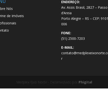
NU
ENDEREÇO:
Av. Assis Brasil, 2827 – Passo
bre Nós
d’Areia
trine de Imóveis
Porto Alegre – RS – CEP: 910
ofissionais
006
ntato
FONE:
(51) 2500-7203
E-MAIL:
contato@medplexeixonorte.c
r
Medplex Eixo Norte - Desenvolvido por
Phigital