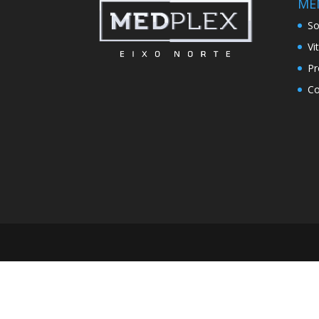
ME
So
Vi
Pr
Co