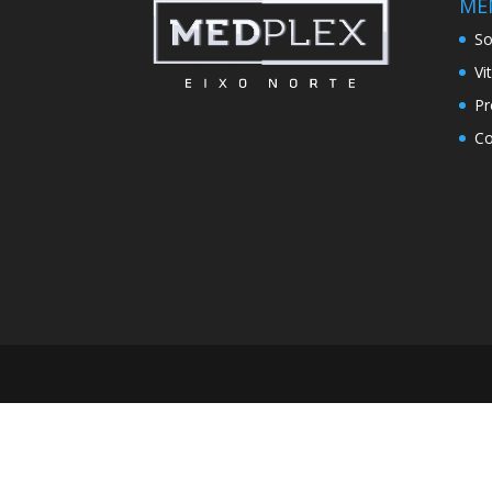
ME
So
Vi
Pr
Co