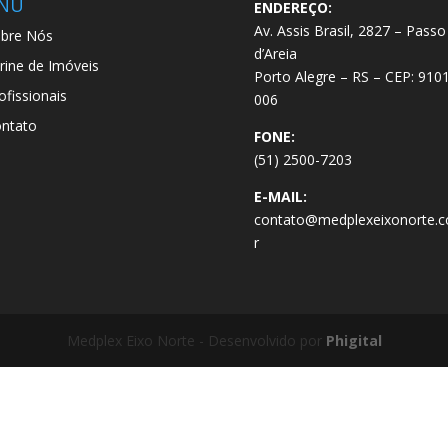
NU
ENDEREÇO:
Av. Assis Brasil, 2827 – Passo
bre Nós
d’Areia
trine de Imóveis
Porto Alegre – RS – CEP: 910
ofissionais
006
ntato
FONE:
(51) 2500-7203
E-MAIL:
contato@medplexeixonorte.c
r
Medplex Eixo Norte - Desenvolvido por
Phigital