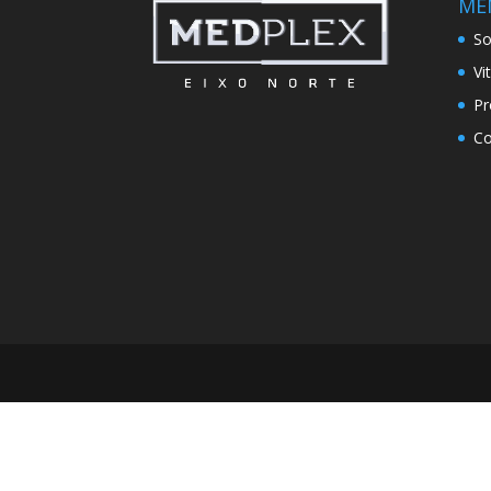
ME
So
Vi
Pr
Co