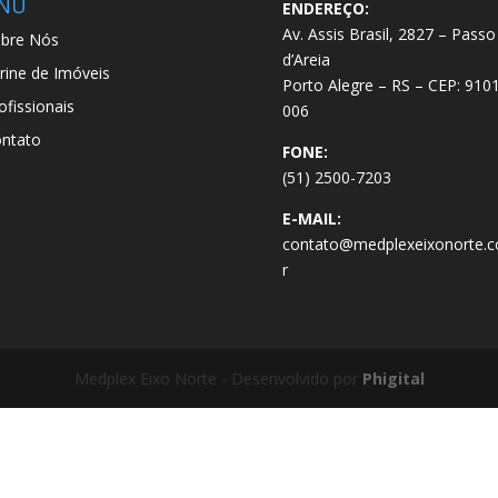
NU
ENDEREÇO:
Av. Assis Brasil, 2827 – Passo
bre Nós
d’Areia
trine de Imóveis
Porto Alegre – RS – CEP: 910
ofissionais
006
ntato
FONE:
(51) 2500-7203
E-MAIL:
contato@medplexeixonorte.c
r
Medplex Eixo Norte - Desenvolvido por
Phigital