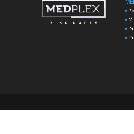
ME
So
Vi
Pr
Co