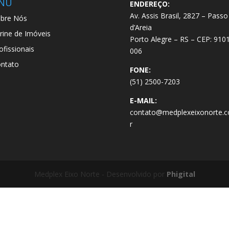
NU
ENDEREÇO:
Av. Assis Brasil, 2827 – Passo
bre Nós
d’Areia
trine de Imóveis
Porto Alegre – RS – CEP: 910
ofissionais
006
ntato
FONE:
(51) 2500-7203
E-MAIL:
contato@medplexeixonorte.c
r
Medplex Eixo Norte - Desenvolvido por
Phigital