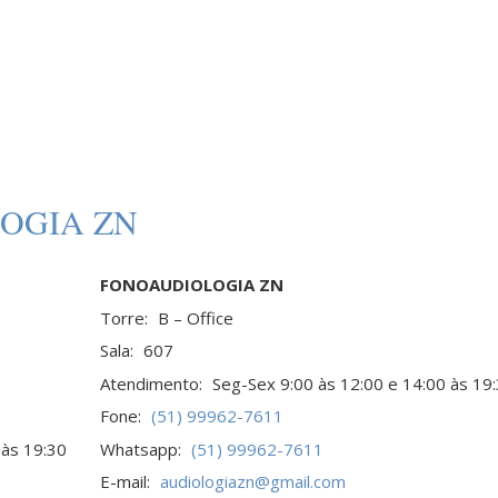
SOBRE NÓS
VITRINE DE IMÓVEIS
PROFISS
OGIA ZN
FONOAUDIOLOGIA ZN
Torre:
B – Office
Sala:
607
Atendimento:
Seg-Sex 9:00 às 12:00 e 14:00 às 19
Fone:
(51) 99962-7611
 às 19:30
Whatsapp:
(51) 99962-7611
E-mail:
audiologiazn@gmail.com