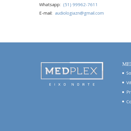
Whatsapp:
(51) 99962-7611
E-mail:
audiologiazn@gmail.com
ME
S
Vi
Pr
Co