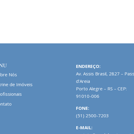
NU
ENDEREÇO:
Av. Assis Brasil, 2827 – Pas
obre Nós
d’Areia
trine de Imóveis
Porto Alegre – RS – CEP:
ofissionais
91010-006
ntato
FONE:
(51) 2500-7203
E-MAIL: